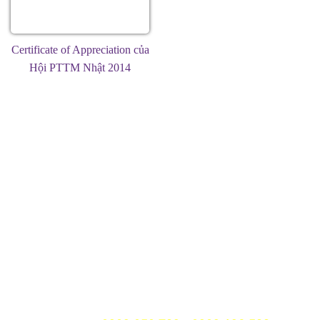
Certificate of Appreciation của
Hội PTTM Nhật 2014
PHÒNG KHÁM CHUYÊN KHOA THẨM MỸ BÁC
SĨ TÚ
290-292 Trần Hưng Đạo, phường Cầu Ông Lãnh,
TP.HCM
Điện thoại:
(+84 28) 3601 9999