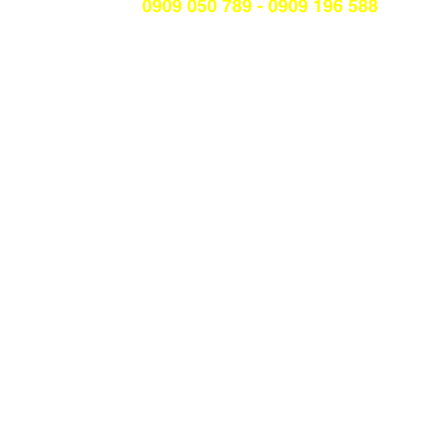
Hotline:
0909 050 789 - 0909 196 588
Tư vấn trực tuyến
Tư vấn miễn phí với nhiều hình thức thuận tiện
cho bạn
Liên kết website Sở Y tế TP.HCM
Tư vấn qua Email